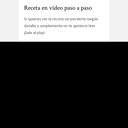
Receta en vídeo paso a paso
Si quieres ver la receta sin perderte ningún
detalle o simplemente no te apetece leer
¡Dale al play!
Si te gusta este vídeo puedes ver muchos
más en nuestro
canal de Youtube
. Suscríbete
¡Y danos like!
Ingredientes
150gr de queso Emmental rallado
50gr de queso Parmesano rallado
200gr de harina
120gr de mantequilla