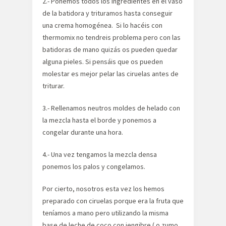
2.- Ponemos todos los ingredientes en el vaso
de la batidora y trituramos hasta conseguir
una crema homogénea. Si lo hacéis con
thermomix no tendreis problema pero con las
batidoras de mano quizás os pueden quedar
alguna pieles. Si pensáis que os pueden
molestar es mejor pelar las ciruelas antes de
triturar.
3.- Rellenamos neutros moldes de helado con
la mezcla hasta el borde y ponemos a
congelar durante una hora.
4.- Una vez tengamos la mezcla densa
ponemos los palos y congelamos.
Por cierto, nosotros esta vez los hemos
preparado con ciruelas porque era la fruta que
teníamos a mano pero utilizando la misma
base de leche de coco con jengibre ( o zumo