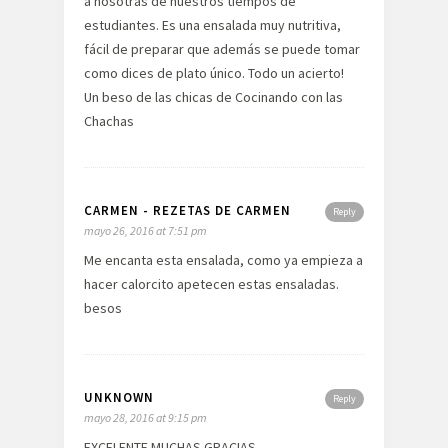
a nosotras de nuestros tiempos de
estudiantes. Es una ensalada muy nutritiva,
fácil de preparar que además se puede tomar
como dices de plato único. Todo un acierto!
Un beso de las chicas de Cocinando con las
Chachas
CARMEN - REZETAS DE CARMEN
Reply
mayo 26, 2016 at 7:51 pm
Me encanta esta ensalada, como ya empieza a
hacer calorcito apetecen estas ensaladas.
besos
UNKNOWN
Reply
mayo 28, 2016 at 9:15 pm
EXCELENTE MUCHAS GRACIAS