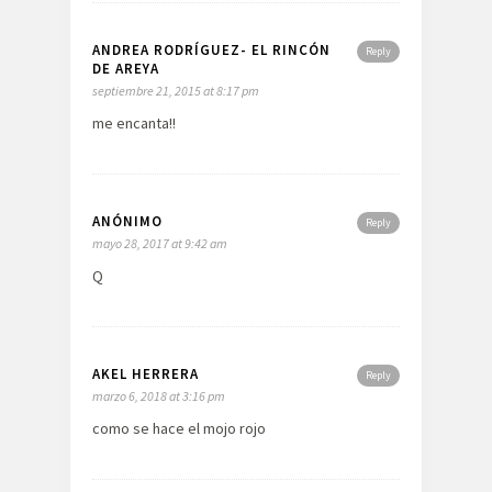
ANDREA RODRÍGUEZ- EL RINCÓN
Reply
DE AREYA
septiembre 21, 2015 at 8:17 pm
me encanta!!
ANÓNIMO
Reply
mayo 28, 2017 at 9:42 am
Q
AKEL HERRERA
Reply
marzo 6, 2018 at 3:16 pm
como se hace el mojo rojo