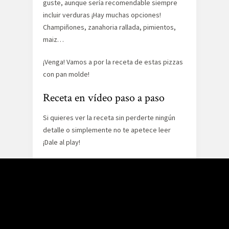
guste, aunque sería recomendable siempre
incluir verduras ¡Hay muchas opciones!
Champiñones, zanahoria rallada, pimientos,
maiz…
¡Venga! Vamos a por la receta de estas pizzas
con pan molde!
Receta en vídeo paso a paso
Si quieres ver la receta sin perderte ningún
detalle o simplemente no te apetece leer
¡Dale al play!
Si te gusta este vídeo puedes ver muchos
más en nuestro
canal de Youtube
. Suscríbete
¡Y danos like!
Ingredientes