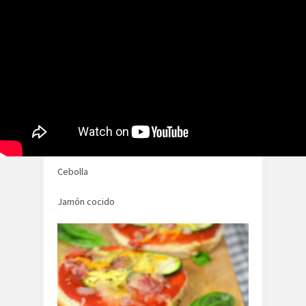
Sin cantidades, al gusto. Podeis cambiar
también los ingredientes
Pan de molde
Salsa de tomate, mejor si es espesa
Queso rallado
Calabacín
Cebolla
Jamón cocido