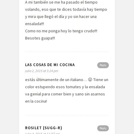
A mi también se me ha pasado el tiempo
volando, eso que te dices todavía hay tiempo
y mira que llegó el día y yo sin hacer una
ensalada!!!
Como no me ponga hoy lo tengo crudo!!!
Besotes guapa!!!
LAS COSAS DE MI COCINA
Reply
julio 2, 2015 at 3:24 pm
estás últimamente de un italiano… 😛 Tiene un
color estupendo esos tomates y la ensalada
va genial para comer bien y sano sin asarnos
en la cocina!
ROSILET {SUGG-R}
Reply
julio 4, 2015 at 11:07 am