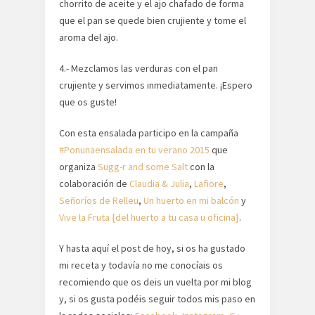
chorrito de aceite y el ajo chafado de forma
que el pan se quede bien crujiente y tome el
aroma del ajo.
4.- Mezclamos las verduras con el pan
crujiente y servimos inmediatamente. ¡Espero
que os guste!
Con esta ensalada participo en la campaña
#Ponunaensalada en tu verano 2015
que
organiza
Sugg-r and some Salt
con la
colaboración de
Claudia & Julia
,
Lafiore
,
Señoríos de Relleu
,
Un huerto en mi balcón
y
Vive la Fruta {del huerto a tu casa u oficina}
.
Y hasta aquí el post de hoy, si os ha gustado
mi receta y todavía no me conocíais os
recomiendo que os deis un vuelta por mi blog
y, si os gusta podéis seguir todos mis paso en