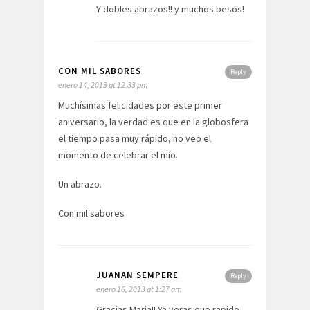
Y dobles abrazos!! y muchos besos!
CON MIL SABORES
Reply
enero 14, 2013 at 12:33 pm
Muchísimas felicidades por este primer
aniversario, la verdad es que en la globosfera
el tiempo pasa muy rápido, no veo el
momento de celebrar el mío.
Un abrazo.
Con mil sabores
JUANAN SEMPERE
Reply
enero 16, 2013 at 1:27 am
Gracias Maria!! Ya veras que rapido