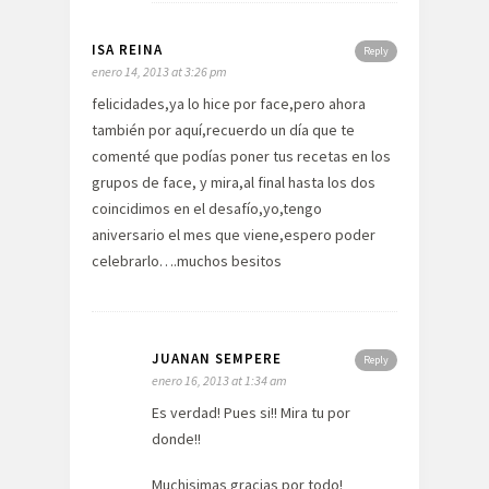
ISA REINA
Reply
enero 14, 2013 at 3:26 pm
felicidades,ya lo hice por face,pero ahora
también por aquí,recuerdo un día que te
comenté que podías poner tus recetas en los
grupos de face, y mira,al final hasta los dos
coincidimos en el desafío,yo,tengo
aniversario el mes que viene,espero poder
celebrarlo….muchos besitos
JUANAN SEMPERE
Reply
enero 16, 2013 at 1:34 am
Es verdad! Pues si!! Mira tu por
donde!!
Muchisimas gracias por todo!