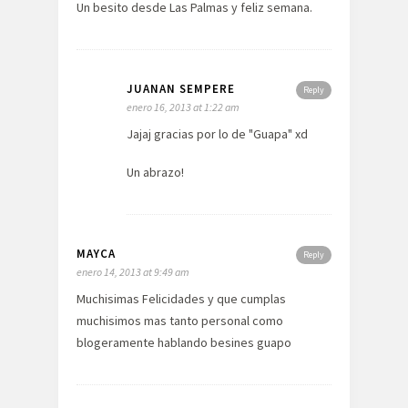
Un besito desde Las Palmas y feliz semana.
JUANAN SEMPERE
Reply
enero 16, 2013 at 1:22 am
Jajaj gracias por lo de "Guapa" xd
Un abrazo!
MAYCA
Reply
enero 14, 2013 at 9:49 am
Muchisimas Felicidades y que cumplas
muchisimos mas tanto personal como
blogeramente hablando besines guapo