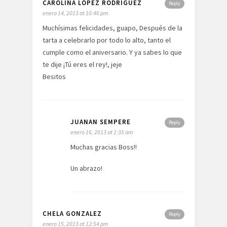
CAROLINA LÓPEZ RODRÍGUEZ
Reply
enero 14, 2013 at 10:46 pm
Muchísimas felicidades, guapo, Después de la
tarta a celebrarlo por todo lo alto, tanto el
cumple como el aniversario. Y ya sabes lo que
te dije ¡Tú eres el rey!, jeje
Besitos
JUANAN SEMPERE
Reply
enero 16, 2013 at 1:35 am
Muchas gracias Boss!!
Un abrazo!
CHELA GONZALEZ
Reply
enero 15, 2013 at 12:54 pm