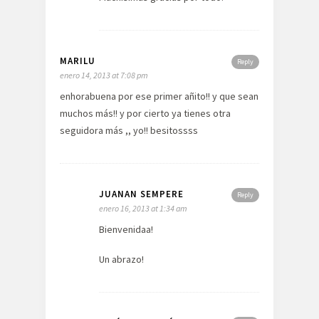
MARILU
Reply
enero 14, 2013 at 7:08 pm
enhorabuena por ese primer añito!! y que sean
muchos más!! y por cierto ya tienes otra
seguidora más ,, yo!! besitossss
JUANAN SEMPERE
Reply
enero 16, 2013 at 1:34 am
Bienvenidaa!
Un abrazo!