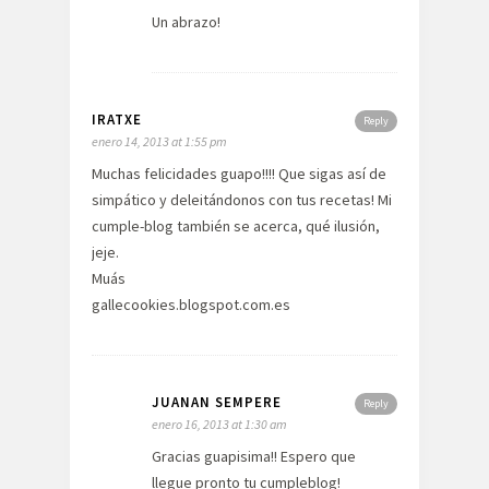
Un abrazo!
IRATXE
Reply
enero 14, 2013 at 1:55 pm
Muchas felicidades guapo!!!! Que sigas así de
simpático y deleitándonos con tus recetas! Mi
cumple-blog también se acerca, qué ilusión,
jeje.
Muás
gallecookies.blogspot.com.es
JUANAN SEMPERE
Reply
enero 16, 2013 at 1:30 am
Gracias guapisima!! Espero que
llegue pronto tu cumpleblog!