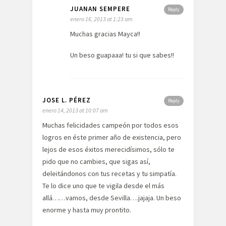
JUANAN SEMPERE
Reply
enero 16, 2013 at 1:23 am
Muchas gracias Mayca!!
Un beso guapaaa! tu si que sabes!!
JOSE L. PÉREZ
Reply
enero 14, 2013 at 10:07 am
Muchas felicidades campeón por todos esos
logros en éste primer año de existencia, pero
lejos de esos éxitos merecidísimos, sólo te
pido que no cambies, que sigas así,
deleitándonos con tus recetas y tu simpatía.
Te lo dice uno que te vigila desde el más
allá……vamos, desde Sevilla….jajaja. Un beso
enorme y hasta muy prontito.