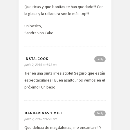
Que ricas y que bonitas te han quedado!!! Con
la glasa y la ralladura son lo más top!!!
Un besito,
Sandra von Cake
INSTA-COOK
Reply
junio 2, 2016 at 4:18 pm
Tienen una pinta irresistible! Seguro que están
espectaculares!! Buen asalto, nos vemos en el
próximo!! Un beso
MANDARINAS Y MIEL
Reply
junio 2, 2016 at 6:23 pm
Que delicia de magdalenas, me encantan!!! Y