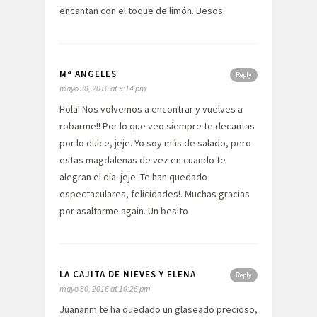
encantan con el toque de limón. Besos
Mª ANGELES
Reply
mayo 30, 2016 at 9:14 pm
Hola! Nos volvemos a encontrar y vuelves a
robarme!! Por lo que veo siempre te decantas
por lo dulce, jeje. Yo soy más de salado, pero
estas magdalenas de vez en cuando te
alegran el día. jeje. Te han quedado
espectaculares, felicidades!. Muchas gracias
por asaltarme again. Un besito
LA CAJITA DE NIEVES Y ELENA
Reply
mayo 30, 2016 at 10:26 pm
Juananm te ha quedado un glaseado precioso,