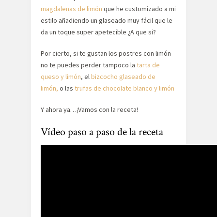
magdalenas de limón
que he customizado a mi
estilo añadiendo un glaseado muy fácil que le
da un toque super apetecible ¿A que si?
Por cierto, si te gustan los postres con limón
no te puedes perder tampoco la
tarta de
queso y limón
, el
bizcocho glaseado de
limón,
o las
trufas de chocolate blanco y limón
Y ahora ya…¡Vamos con la receta!
Vídeo paso a paso de la receta