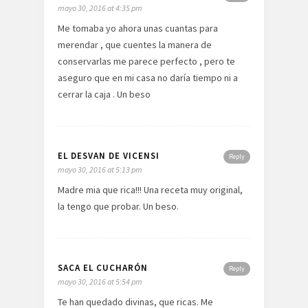
mayo 30, 2016 at 4:35 pm
Me tomaba yo ahora unas cuantas para
merendar , que cuentes la manera de
conservarlas me parece perfecto , pero te
aseguro que en mi casa no daría tiempo ni a
cerrar la caja . Un beso
EL DESVAN DE VICENSI
Reply
mayo 30, 2016 at 5:13 pm
Madre mia que rica!!! Una receta muy original,
la tengo que probar. Un beso.
SACA EL CUCHARÓN
Reply
mayo 30, 2016 at 5:54 pm
Te han quedado divinas, que ricas. Me