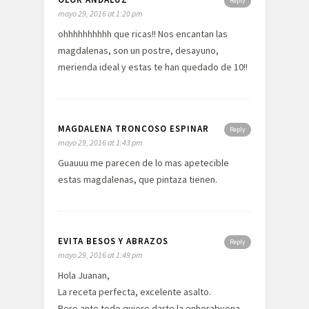
Reply
mayo 29, 2016 at 1:20 pm
ohhhhhhhhhh que ricas!! Nos encantan las
magdalenas, son un postre, desayuno,
merienda ideal y estas te han quedado de 10!!
MAGDALENA TRONCOSO ESPINAR
Reply
mayo 29, 2016 at 1:43 pm
Guauuu me parecen de lo mas apetecible
estas magdalenas, que pintaza tienen.
EVITA BESOS Y ABRAZOS
Reply
mayo 29, 2016 at 1:49 pm
Hola Juanan,
La receta perfecta, excelente asalto.
Pero ante todo quiero darte la enhorabuena