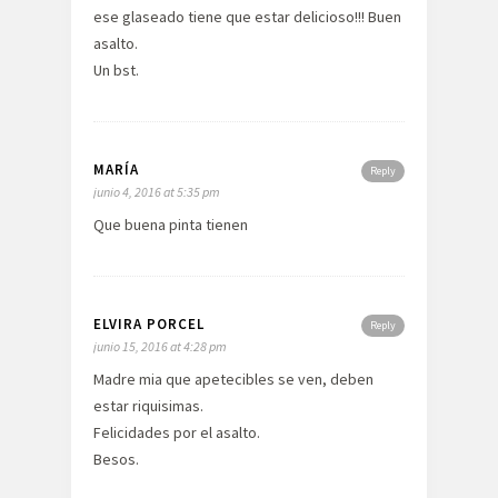
ese glaseado tiene que estar delicioso!!! Buen
asalto.
Un bst.
MARÍA
Reply
junio 4, 2016 at 5:35 pm
Que buena pinta tienen
ELVIRA PORCEL
Reply
junio 15, 2016 at 4:28 pm
Madre mia que apetecibles se ven, deben
estar riquisimas.
Felicidades por el asalto.
Besos.