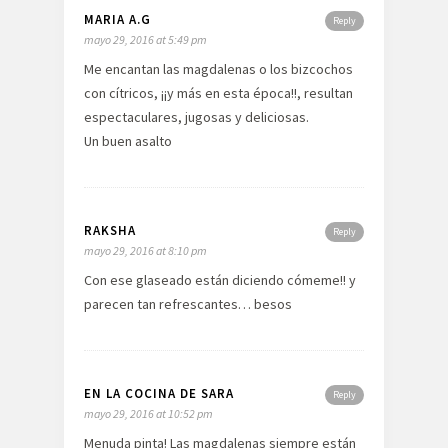
MARIA A.G
Reply
mayo 29, 2016 at 5:49 pm
Me encantan las magdalenas o los bizcochos
con cítricos, ¡¡y más en esta época!!, resultan
espectaculares, jugosas y deliciosas.
Un buen asalto
RAKSHA
Reply
mayo 29, 2016 at 8:10 pm
Con ese glaseado están diciendo cómeme!! y
parecen tan refrescantes… besos
EN LA COCINA DE SARA
Reply
mayo 29, 2016 at 10:52 pm
Menuda pinta! Las magdalenas siempre están