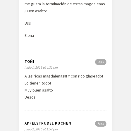
me gusta la terminación de estas magdalenas.
¡Buen asalto!
Bss
Elena
TOÑI
Reply
junio 1, 2016 at 4:31 pm
A las ricas magdalenas!!! Y con rico glaseado!
Lo tienen todo!
Muy buen asalto
Besos
APFELSTRUDEL KUCHEN
Reply
junio 2, 2016 at 1:57 pm