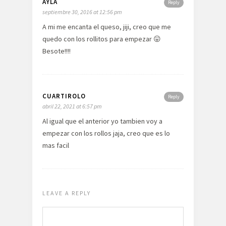
AYLA
Reply
septiembre 30, 2016 at 12:56 pm
A mi me encanta el queso, jiji, creo que me
quedo con los rollitos para empezar 😛
Besote!!!!
CUARTIROLO
Reply
abril 22, 2021 at 6:57 pm
Al igual que el anterior yo tambien voy a
empezar con los rollos jaja, creo que es lo
mas facil
LEAVE A REPLY