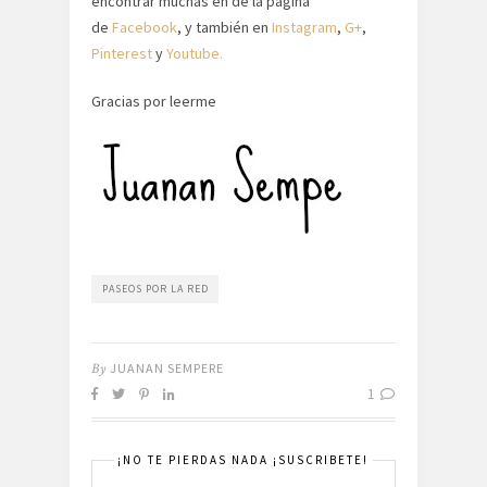
encontrar muchas en de la pagina
de
Facebook
, y también en
Instagram
,
G+
,
Pinterest
y
Youtube.
Gracias por leerme
PASEOS POR LA RED
By
JUANAN SEMPERE
1
¡NO TE PIERDAS NADA ¡SUSCRIBETE!