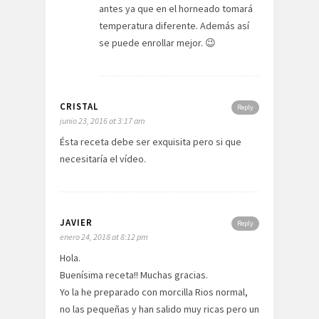
antes ya que en el horneado tomará
temperatura diferente. Además así
se puede enrollar mejor. 😉
CRISTAL
Reply
junio 23, 2016 at 3:17 am
Ésta receta debe ser exquisita pero si que
necesitaría el vídeo.
JAVIER
Reply
enero 24, 2018 at 8:12 pm
Hola.
Buenísima receta!! Muchas gracias.
Yo la he preparado con morcilla Rios normal,
no las pequeñas y han salido muy ricas pero un