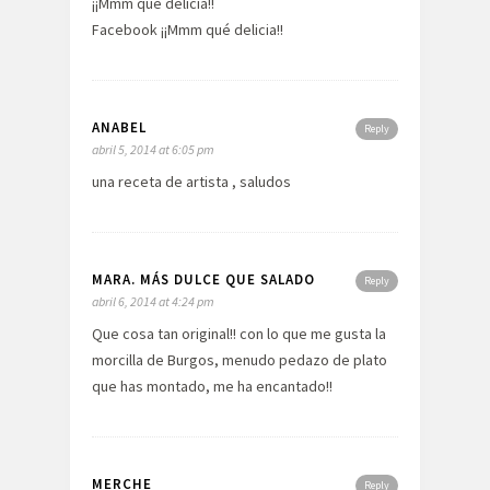
¡¡Mmm qué delicia!!
Facebook ¡¡Mmm qué delicia!!
ANABEL
Reply
abril 5, 2014 at 6:05 pm
una receta de artista , saludos
MARA. MÁS DULCE QUE SALADO
Reply
abril 6, 2014 at 4:24 pm
Que cosa tan original!! con lo que me gusta la
morcilla de Burgos, menudo pedazo de plato
que has montado, me ha encantado!!
MERCHE
Reply