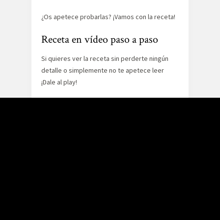
¿Os apetece probarlas? ¡Vamos con la receta!
Receta en vídeo paso a paso
Si quieres ver la receta sin perderte ningún
detalle o simplemente no te apetece leer
¡Dale al play!
Ingredientes
500gr de patatas
100gr de queso rallado, en nuestro caso
mezcla de 4 quesos
75gr de jamón picado fino
Una cucharada sopera de perejil picado