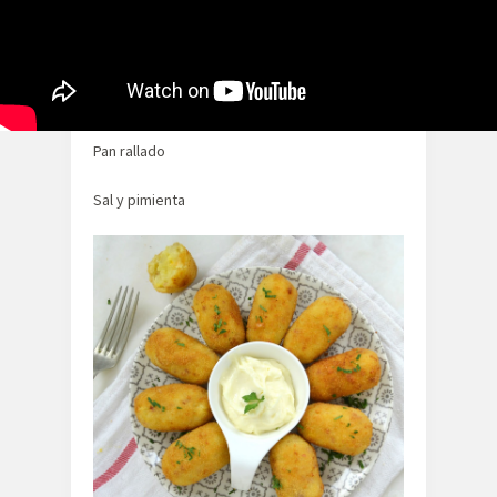
2 huevos
40gr de mantequilla
Harina
Pan rallado
Sal y pimienta