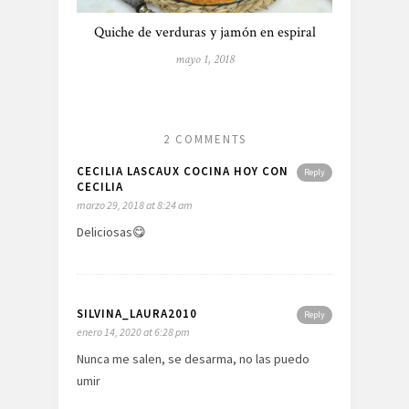
Quiche de verduras y jamón en espiral
mayo 1, 2018
2 COMMENTS
CECILIA LASCAUX COCINA HOY CON
Reply
CECILIA
marzo 29, 2018 at 8:24 am
Deliciosas😋
SILVINA_LAURA2010
Reply
enero 14, 2020 at 6:28 pm
Nunca me salen, se desarma, no las puedo
umir