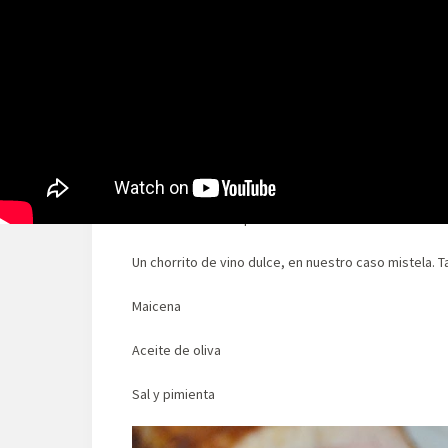
2 manzanas verdes
1 cebolla
5-6 lonchas finas de bacon ahumado
100gr de ciruelas pasas
250ml de caldo de pollo
Un chorrito de vino dulce, en nuestro caso mistela. 
Maicena
Aceite de oliva
Sal y pimienta