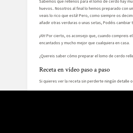
Sabemos que rellenos para el lomo de cerdo hay muc
huevos.. Nosotros al final lo hemos preparado con 
veais lo rico que está! Pero, como siempre os decimo
añadir otras verduras o unas setas, Podéis cambiar 
¡Ah! Por cierto, os aconsejo que, cuando compreis el l
encantados y mucho mejor que cualquiera en casa.
¿Quereis saber cómo preparar el lomo de cerdo rell
Receta en vídeo paso a paso
Si quieres ver la receta sin perderte ningún detalle 
Si te gusta este vídeo puedes ver muchos más en n
Ingredientes
Para 4-6 personas
Una pieza de lomo de cerdo de 1-1,2kg