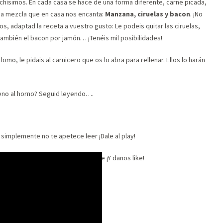
hísimos. En cada casa se hace de una forma diferente, carne picada,
una mezcla que en casa nos encanta:
Manzana, ciruelas y bacon
. ¡No
s, adaptad la receta a vuestro gusto: Le podeis quitar las ciruelas,
también el bacon por jamón… ¡Tenéis mil posibilidades!
omo, le pidais al carnicero que os lo abra para rellenar. Ellos lo harán
eno al horno? Seguid leyendo….
o simplemente no te apetece leer ¡Dale al play!
uestro
canal de Youtube
. Suscríbete ¡Y danos like!