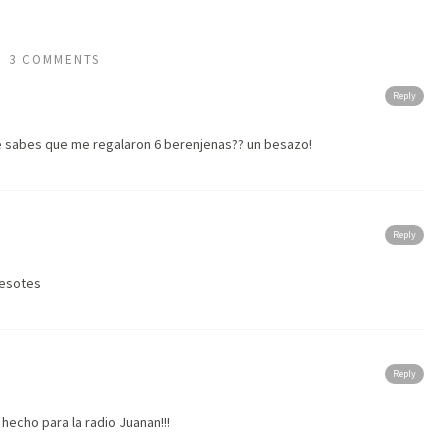
3 COMMENTS
Reply
e sabes que me regalaron 6 berenjenas?? un besazo!
Reply
 besotes
Reply
s hecho para la radio Juanan!!!