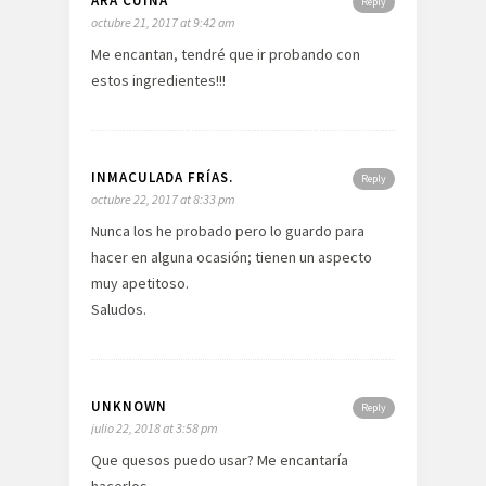
ARA CUINA
Reply
octubre 21, 2017 at 9:42 am
Me encantan, tendré que ir probando con
estos ingredientes!!!
INMACULADA FRÍAS.
Reply
octubre 22, 2017 at 8:33 pm
Nunca los he probado pero lo guardo para
hacer en alguna ocasión; tienen un aspecto
muy apetitoso.
Saludos.
UNKNOWN
Reply
julio 22, 2018 at 3:58 pm
Que quesos puedo usar? Me encantaría
hacerlos.