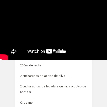
Para 10-12 muffins
200gr de harina
130gr de queso rallado, en este caso mezcla
de 4 quesos
100gr de bacon a trocitos
2 huevos
200ml de leche
2 cucharadas de aceite de oliva
2 cucharaditas de levadura química o polvo de
hornear
Oregano