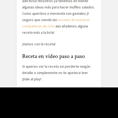
adictivos! Nosotros ya tenemos en mente
algunas ideas más para hacer muffins salados.
Como aperitivo o merienda son geniales ¡Y
seguro que viendo las
recetas de nuestras
compañeras de reto
aun añadimos alguna
receta más a la lista!
¡Vamos con la receta!
Receta en vídeo paso a paso
Si quieres ver la receta sin perderte ningún
detalle o simplemente no te apetece leer
¡Dale al play!
Si te gusta este vídeo puedes ver muchos
más en nuestro
canal de Youtube
. Suscríbete
¡Y danos like!
Ingredientes