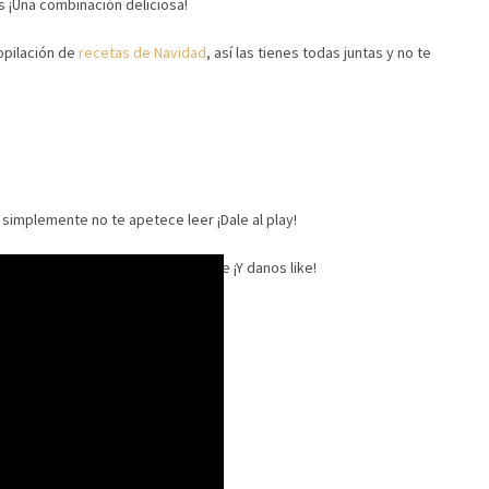
 ¡Una combinación deliciosa!
opilación de
recetas de Navidad
, así las tienes todas juntas y no te
o simplemente no te apetece leer ¡Dale al play!
uestro
canal de Youtube
. Suscríbete ¡Y danos like!