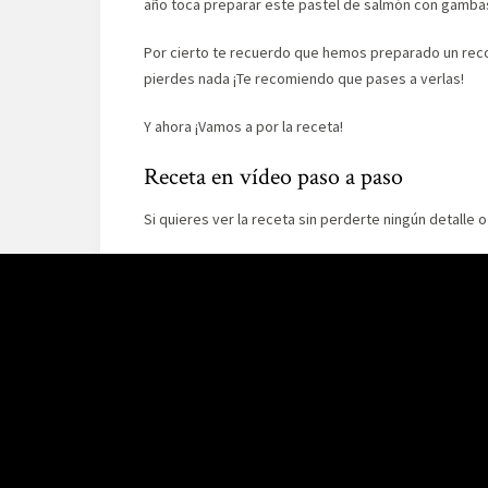
año toca preparar este pastel de salmón con gambas
Por cierto te recuerdo que hemos preparado un rec
pierdes nada ¡Te recomiendo que pases a verlas!
Y ahora ¡Vamos a por la receta!
Receta en vídeo paso a paso
Si quieres ver la receta sin perderte ningún detalle 
Si te gusta este vídeo puedes ver muchos más en n
Ingredientes
400gr de salmón fresco, sin piel ni espinas
300gr de colitas de gambas peladas
4 huevos