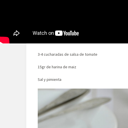
300ml de leche evaporada
2 puerros
1 zanahoria
1 cebolleta tierna
3-4 cucharadas de salsa de tomate
15gr de harina de maiz
Sal y pimienta