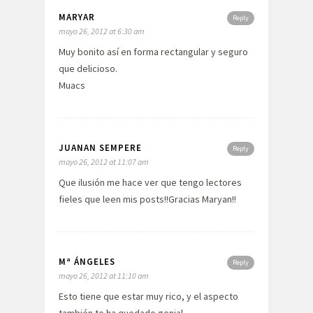
MARYAR
Reply
mayo 26, 2012 at 6:30 am
Muy bonito así en forma rectangular y seguro
que delicioso.
Muacs
JUANAN SEMPERE
Reply
mayo 26, 2012 at 11:07 am
Que ilusión me hace ver que tengo lectores
fieles que leen mis posts!!Gracias Maryan!!
Mª ÁNGELES
Reply
mayo 26, 2012 at 11:10 am
Esto tiene que estar muy rico, y el aspecto