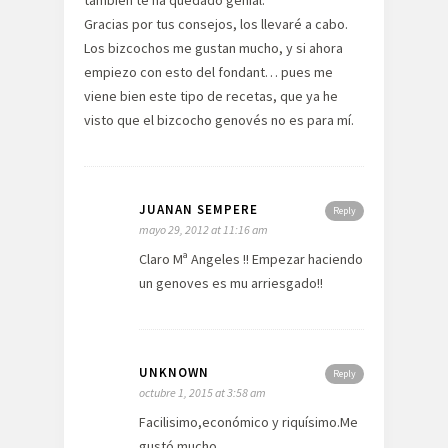
también te ha quedado genial.
Gracias por tus consejos, los llevaré a cabo.
Los bizcochos me gustan mucho, y si ahora
empiezo con esto del fondant… pues me
viene bien este tipo de recetas, que ya he
visto que el bizcocho genovés no es para mí.
JUANAN SEMPERE
Reply
mayo 29, 2012 at 11:16 am
Claro Mª Angeles !! Empezar haciendo
un genoves es mu arriesgado!!
UNKNOWN
Reply
octubre 1, 2015 at 3:58 am
Facilisimo,económico y riquísimo.Me
gustó mucho.