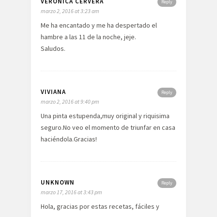
VERONICA CERVERA
Reply
marzo 2, 2016 at 3:23 am
Me ha encantado y me ha despertado el
hambre a las 11 de la noche, jeje.
Saludos.
VIVIANA
Reply
marzo 2, 2016 at 9:40 pm
Una pinta estupenda,muy original y riquisima
seguro.No veo el momento de triunfar en casa
haciéndola.Gracias!
UNKNOWN
Reply
marzo 17, 2016 at 3:43 pm
Hola, gracias por estas recetas, fáciles y