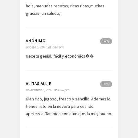
hola, menudas recetas, ricas ricas,muchas
gracias, un saludo,
ANÓNIMO
Reply
agosto 5, 2016 at 3:48 pm
Receta genial, fácil y económica��
ALITAS ALLIE
Reply
noviembre 5, 2016 at 4:28 pm
Bien rico, jugoso, fresco y sencillo. Ademas lo
tienes listo en la nevera para cuando
apetezca. Tambien con atun queda muy bueno.