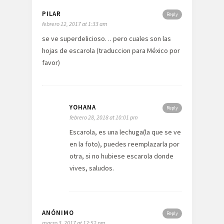
PILAR
Reply
febrero 12, 2017 at 1:33 am
se ve superdelicioso… pero cuales son las
hojas de escarola (traduccion para México por
favor)
YOHANA
Reply
febrero 28, 2018 at 10:01 pm
Escarola, es una lechuga(la que se ve
en la foto), puedes reemplazarla por
otra, si no hubiese escarola donde
vives, saludos.
ANÓNIMO
Reply
marzo 3, 2017 at 12:52 pm