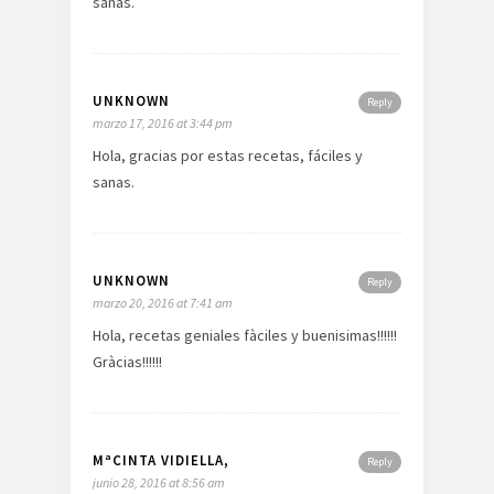
sanas.
UNKNOWN
Reply
marzo 17, 2016 at 3:44 pm
Hola, gracias por estas recetas, fáciles y
sanas.
UNKNOWN
Reply
marzo 20, 2016 at 7:41 am
Hola, recetas geniales fàciles y buenisimas!!!!!!
Gràcias!!!!!!
MªCINTA VIDIELLA,
Reply
junio 28, 2016 at 8:56 am