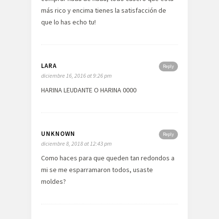
más rico y encima tienes la satisfacción de
que lo has echo tu!
LARA
Reply
diciembre 16, 2016 at 9:26 pm
HARINA LEUDANTE O HARINA 0000
UNKNOWN
Reply
diciembre 8, 2018 at 12:43 pm
Como haces para que queden tan redondos a
mi se me esparramaron todos, usaste
moldes?