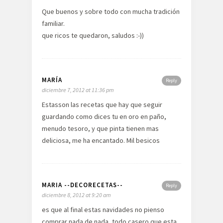
Que buenos y sobre todo con mucha tradición
familiar.
que ricos te quedaron, saludos :-))
MARÍA
Reply
diciembre 7, 2012 at 11:36 pm
Estasson las recetas que hay que seguir
guardando como dices tu en oro en paño,
menudo tesoro, y que pinta tienen mas
deliciosa, me ha encantado. Mil besicos
MARIA --DECORECETAS--
Reply
diciembre 8, 2012 at 9:20 am
es que al final estas navidades no pienso
comprar nada de nada, todo casero que esta