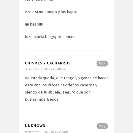
A ver si me pongo y los hago.
un beso!!!!
bizcochela.blogspot.com.es
CHISMES Y CACHARROS
Reply
diciembre 7, 2012 at 9:49 am
Apuntada queda, que tengo yo ganas de hacer
este año los dulces navideños caseros y
siendo de tu abuela.. seguro que son
buenisimos. Besos
UNKNOWN
Reply
diciembre 7, 2012 at 10:29 am