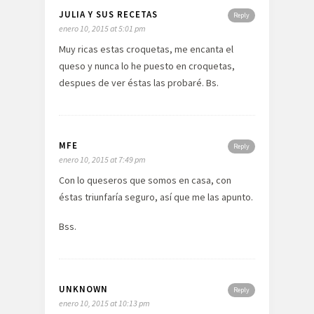
JULIA Y SUS RECETAS
Reply
enero 10, 2015 at 5:01 pm
Muy ricas estas croquetas, me encanta el
queso y nunca lo he puesto en croquetas,
despues de ver éstas las probaré. Bs.
MFE
Reply
enero 10, 2015 at 7:49 pm
Con lo queseros que somos en casa, con
éstas triunfaría seguro, así que me las apunto.
Bss.
UNKNOWN
Reply
enero 10, 2015 at 10:13 pm