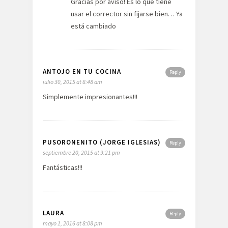
Gracias por aviso! Es lo que tiene
usar el corrector sin fijarse bien… Ya
está cambiado
ANTOJO EN TU COCINA
Reply
julio 30, 2015 at 8:48 am
Simplemente impresionantes!!!
PUSORONENITO (JORGE IGLESIAS)
Reply
septiembre 20, 2015 at 9:21 pm
Fantásticas!!!
LAURA
Reply
mayo 1, 2016 at 8:08 pm