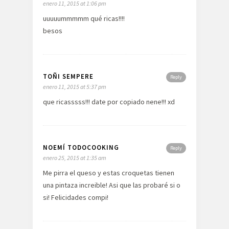
enero 11, 2015 at 1:06 pm
uuuuummmmm qué ricas!!!!
besos
TOÑI SEMPERE
Reply
enero 11, 2015 at 5:37 pm
que ricasssss!!! date por copiado nene!!! xd
NOEMÍ TODOCOOKING
Reply
enero 25, 2015 at 1:35 am
Me pirra el queso y estas croquetas tienen
una pintaza increible! Asi que las probaré si o
si! Felicidades compi!