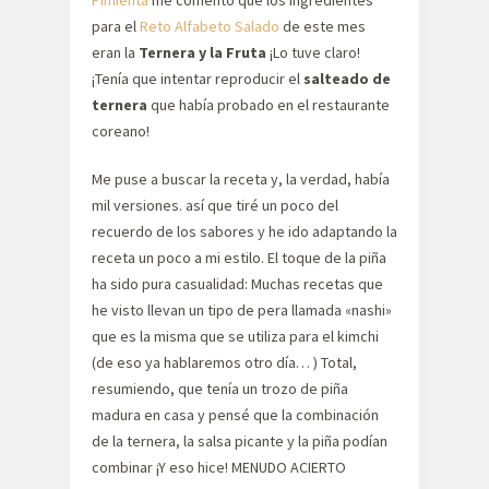
Pimienta
me comento que los ingredientes
para el
Reto Alfabeto Salado
de este mes
eran la
Ternera y la Fruta
¡Lo tuve claro!
¡Tenía que intentar reproducir el
salteado de
ternera
que había probado en el restaurante
coreano!
Me puse a buscar la receta y, la verdad, había
mil versiones. así que tiré un poco del
recuerdo de los sabores y he ido adaptando la
receta un poco a mi estilo. El toque de la piña
ha sido pura casualidad: Muchas recetas que
he visto llevan un tipo de pera llamada «nashi»
que es la misma que se utiliza para el kimchi
(de eso ya hablaremos otro día… ) Total,
resumiendo, que tenía un trozo de piña
madura en casa y pensé que la combinación
de la ternera, la salsa picante y la piña podían
combinar ¡Y eso hice! MENUDO ACIERTO