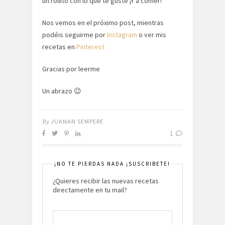
un rollito con lo que te guste ¡Y a comer!
Nos vemos en el próximo post, mientras
podéis seguirme por
Instagram
o ver mis
recetas en
Pinterest
Gracias por leerme
Un abrazo 😉
By
JUANAN SEMPERE
1
¡NO TE PIERDAS NADA ¡SUSCRIBETE!
¿Quieres recibir las nuevas recetas
directamente en tu mail?