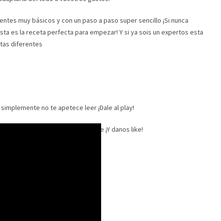
dientes muy básicos y con un paso a paso super sencillo ¡Si nunca
sta es la receta perfecta para empezar! Y si ya sois un expertos esta
rtas diferentes
o simplemente no te apetece leer ¡Dale al play!
uestro
canal de Youtube
. Suscríbete ¡Y danos like!