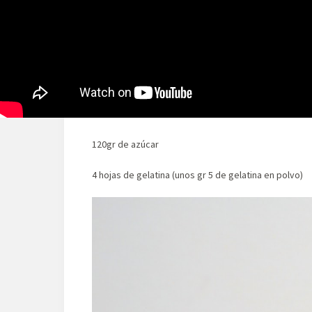
75gr de mantequilla
Para el relleno
350gr de queso crema
400ml de nata
120gr de azúcar
4 hojas de gelatina (unos gr 5 de gelatina en polvo)