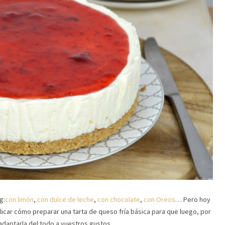
g:
con limón
,
con dulce de leche
,
con chocolate
,
con Oreos
… Pero hoy
icar cómo preparar una tarta de queso fría básica para que luego, por
adaptarla del todo a vuestros gustos.