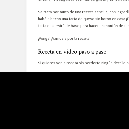
Se trata por tanto de una receta sencilla, con ingre
habéis hecho una tarta de queso sin horno en casa ¡E
tarta os servirá de base para hacer un montón de ta
¡Venga! ¡Vamos a por la receta!
Receta en vídeo paso a paso
Si quieres ver la receta sin perderte ningún detalle 
Si te gusta este vídeo puedes ver muchos más en n
Ingredientes
Para un molde de 18cm
Para la base
150gr de galletas tipo María