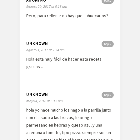
ANÓNIMO
Reply
febrero 20, 2017 at 5:18 am
Pero, para rellenar no hay que auhuecarlos?
UNKNOWN
Reply
agosto 3, 2017 at 2:24 am
Hola esta muy fácil de hacer esta receta
gracias ..
UNKNOWN
Reply
mayo 4, 2018 at 3:12 pm
hola yo hace mucho los hago a la parrilla junto
con el asado a las brazas, le pongo
parmesano en hebras y queso azul y una
aceituna x tomate, tipo pizza. siempre son un