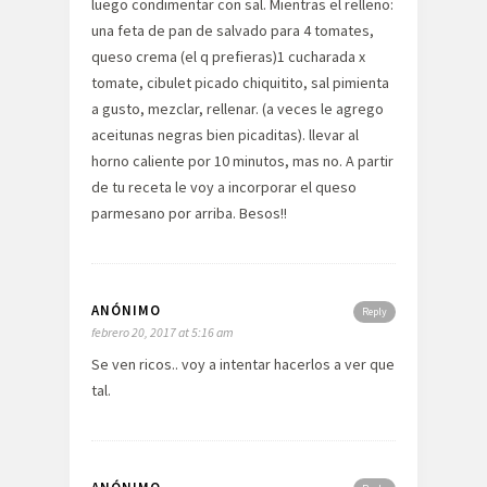
luego condimentar con sal. Mientras el relleno:
una feta de pan de salvado para 4 tomates,
queso crema (el q prefieras)1 cucharada x
tomate, cibulet picado chiquitito, sal pimienta
a gusto, mezclar, rellenar. (a veces le agrego
aceitunas negras bien picaditas). llevar al
horno caliente por 10 minutos, mas no. A partir
de tu receta le voy a incorporar el queso
parmesano por arriba. Besos!!
ANÓNIMO
Reply
febrero 20, 2017 at 5:16 am
Se ven ricos.. voy a intentar hacerlos a ver que
tal.