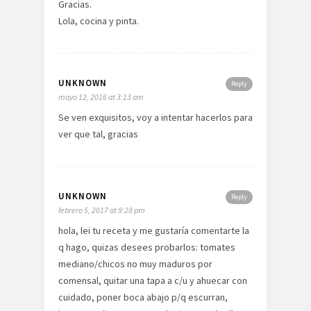
Gracias.
Lola, cocina y pinta.
UNKNOWN
Reply
mayo 12, 2016 at 3:13 am
Se ven exquisitos, voy a intentar hacerlos para
ver que tal, gracias
UNKNOWN
Reply
febrero 5, 2017 at 9:28 pm
hola, lei tu receta y me gustaría comentarte la
q hago, quizas desees probarlos: tomates
mediano/chicos no muy maduros por
comensal, quitar una tapa a c/u y ahuecar con
cuidado, poner boca abajo p/q escurran,