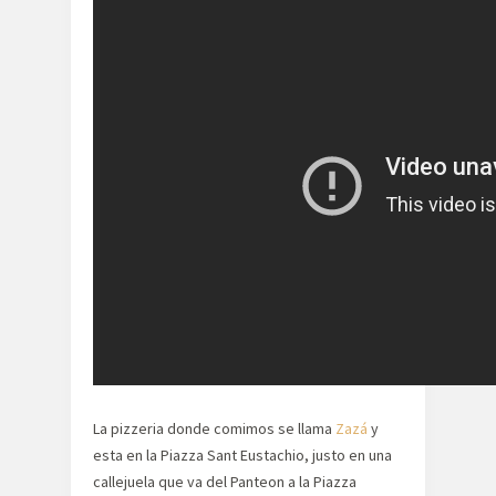
La pizzeria donde comimos se llama
Zazá
y
esta en la Piazza Sant Eustachio, justo en una
callejuela que va del Panteon a la Piazza