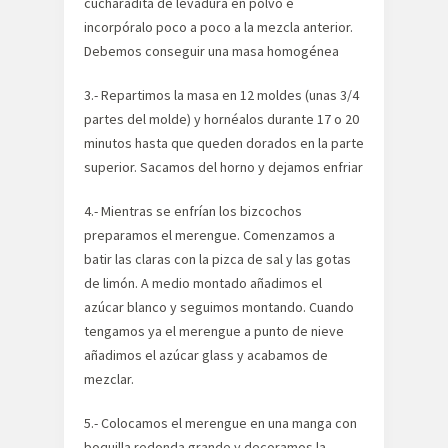
cucharadita de levadura en polvo e
incorpóralo poco a poco a la mezcla anterior.
Debemos conseguir una masa homogénea
3.- Repartimos la masa en 12 moldes (unas 3/4
partes del molde) y hornéalos durante 17 o 20
minutos hasta que queden dorados en la parte
superior. Sacamos del horno y dejamos enfriar
4.- Mientras se enfrían los bizcochos
preparamos el merengue. Comenzamos a
batir las claras con la pizca de sal y las gotas
de limón. A medio montado añadimos el
azúcar blanco y seguimos montando. Cuando
tengamos ya el merengue a punto de nieve
añadimos el azúcar glass y acabamos de
mezclar.
5.- Colocamos el merengue en una manga con
boquilla redonda grande y decoramos la