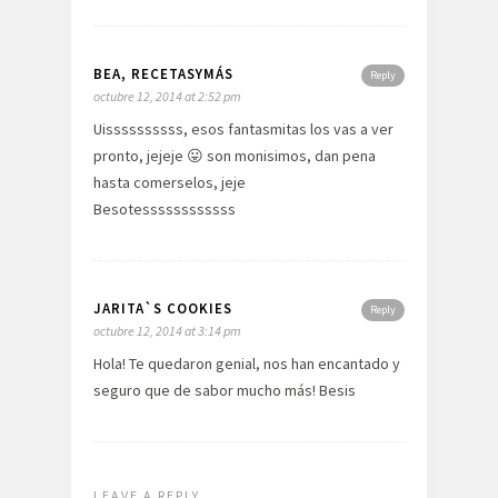
BEA, RECETASYMÁS
Reply
octubre 12, 2014 at 2:52 pm
Uissssssssss, esos fantasmitas los vas a ver
pronto, jejeje 😛 son monisimos, dan pena
hasta comerselos, jeje
Besotessssssssssss
JARITA`S COOKIES
Reply
octubre 12, 2014 at 3:14 pm
Hola! Te quedaron genial, nos han encantado y
seguro que de sabor mucho más! Besis
LEAVE A REPLY