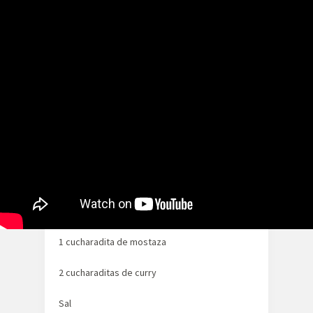
4 salchichas alemanas tipo bratwurst
250gr de tomate pelado y troceado con su
jugo
1 cebolla pequeña
1 diente de ajo
1 manzana
1cucharadita de azúcar
1 cucharadita de vinagre de manzana
1 cucharadita de mostaza
2 cucharaditas de curry
Sal