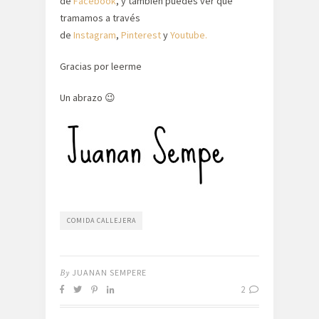
de
Facebook
, y también puedes ver que
tramamos a través
de
Instagram
,
Pinterest
y
Youtube.
Gracias por leerme
Un abrazo 😉
COMIDA CALLEJERA
By
JUANAN SEMPERE
2