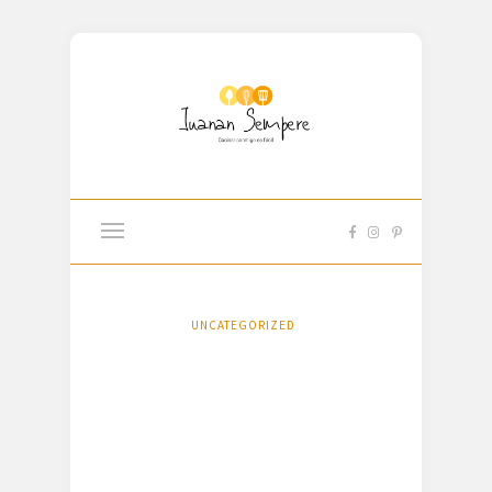
UNCATEGORIZED