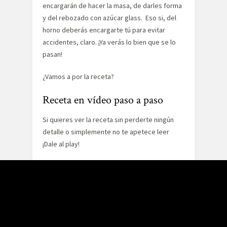
encargarán de hacer la masa, de darles forma
y del rebozado con azúcar glass. Eso si, del
horno deberás encargarte tú para evitar
accidentes, claro. ¡Ya verás lo bien que se lo
pasan!
¿Vamos a por la receta?
Receta en vídeo paso a paso
Si quieres ver la receta sin perderte ningún
detalle o simplemente no te apetece leer
¡Dale al play!
Ingredientes
150gr de mantequilla a temperatura ambiente
150gr de harina