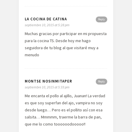
LA COCINA DE CATINA
Reply
septiembre 10, 2015 at 5:28 pm
Muchas gracias por participar en mi propuesta
para la cocina TS. Desde hoy me hago
seguidora de tu blog al que visitaré muy a
menudo
MONTSE NOSINMITAPER
Reply
septiembre 10, 2015 at 5:33 pm
Me encanta el pollo al ajillo, Juanan! La verdad
es que soy superfan del ajo, vampira no soy
desde luego… Pero es el pollito así con esa
salsita… Mmmmm, traerme la barra de pan,
que me lo como toooooodooooo!!