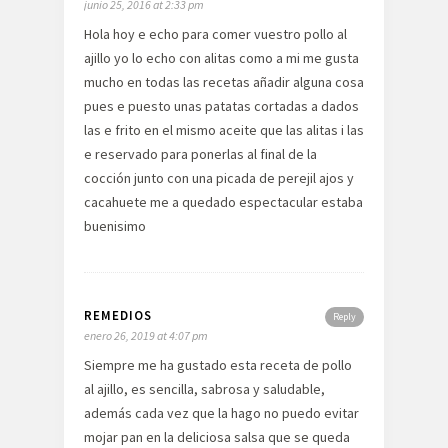
junio 25, 2016 at 2:33 pm
Hola hoy e echo para comer vuestro pollo al
ajillo yo lo echo con alitas como a mi me gusta
mucho en todas las recetas añadir alguna cosa
pues e puesto unas patatas cortadas a dados
las e frito en el mismo aceite que las alitas i las
e reservado para ponerlas al final de la
cocción junto con una picada de perejil ajos y
cacahuete me a quedado espectacular estaba
buenisimo
REMEDIOS
Reply
enero 26, 2019 at 4:07 pm
Siempre me ha gustado esta receta de pollo
al ajillo, es sencilla, sabrosa y saludable,
además cada vez que la hago no puedo evitar
mojar pan en la deliciosa salsa que se queda