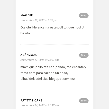
MAGGIE
Reply
septiembre 10, 2015 at 8:20 pm
Ole ole! Me encanta este pollito, que rico! Un
besito
ARÁNZAZU
Reply
septiembre 11, 2015 at 10:01 am
mmm que pollo tan estupendo, me encanta y
tomo nota para hacerlo.Un beso,
elbauldelasdelicias.blogspot.com.es/
PATTY'S CAKE
Reply
septiembre 14, 2015 at 11:27 pm