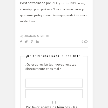
Post patrocinado por AEG
y escrito 100% por mi,
con mis propias opiniones. Nunca
recomendaré
algo
que no me guste y que no piense que pueda interesar a
mis lectores
By
JUANAN SEMPERE
0
¡NO TE PIERDAS NADA ¡SUSCRIBETE!
¿Quieres recibir las nuevas recetas
directamente en tu mail?
Por favor, acepta los términos y las