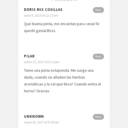
DORIS MIS COSILLAS
Reply
junio 9, 2015 at 12:13 am
Que buena pinta, me encantan para cenar.Te
quedó genial.Bsss
PILAR
Reply
enero 15, 2017 at 6:12 pm
Tiene una pinta estupenda. Me surge una
duda, cuando se añaden las hierbas
aromáticas y la sal que lleva? Cuando entra al
horno? Gracias
UNKNOWN
Reply
mayo 26, 2017 at 9:33 am