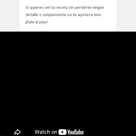
Si quieres ver la receta sin perderte ningún
detalle o simplemente no te apetece leer
¡Dale al play!
Ingredientes
Para una foccaccia de unos 30cm
300gr de harina de fuerza
30gr de semola
500ml de agua
10gr de levadura fresca de panadería
4 cucharadas de aceite de oliva