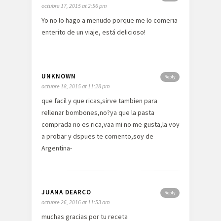
octubre 17, 2015 at 2:56 pm
Yo no lo hago a menudo porque me lo comeria
enterito de un viaje, está delicioso!
UNKNOWN
Reply
octubre 18, 2015 at 11:28 pm
que facil y que ricas,sirve tambien para
rellenar bombones,no?ya que la pasta
comprada no es rica,vaa mi no me gusta,la voy
a probar y dspues te comento,soy de
Argentina-
JUANA DEARCO
Reply
octubre 26, 2016 at 11:53 am
muchas gracias por tu receta