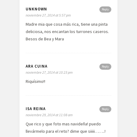
UNKNOWN
Reply
noviembre 27, 2014 at 5:57 pm
Madre mia que cosa más rica, tiene una pinta
deliciosa, nos encantan los turrones caseros.
Besos de Bea y Mara
ARA CUINA
Reply
noviembre 27, 2014 at 10:23 pm
Riquísimo!!
ISA REINA
Reply
noviembre 29, 2014 at 11:08 am
Que rico y que foto mas navideña! puedo
llevármelo para el reto? dime que siiiii……..!