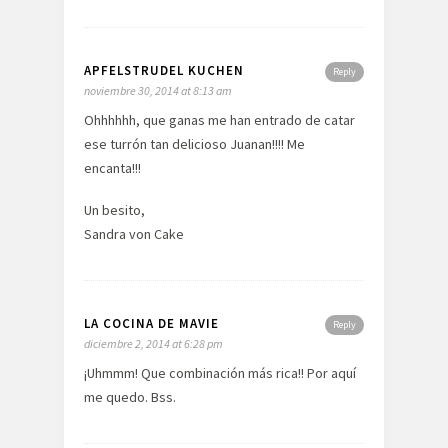
APFELSTRUDEL KUCHEN
Reply
noviembre 30, 2014 at 8:13 am
Ohhhhhh, que ganas me han entrado de catar
ese turrón tan delicioso Juanan!!!! Me
encanta!!!
Un besito,
Sandra von Cake
LA COCINA DE MAVIE
Reply
diciembre 2, 2014 at 6:28 pm
¡Uhmmm! Que combinación más rica!! Por aquí
me quedo. Bss.