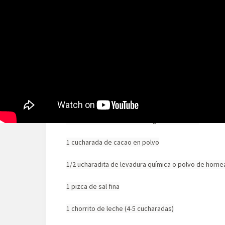
100gr de chocolate
4 cucharadas de mantequilla
6 cucharadas de azúcar
2 huevos
«Aromas»
 ralladura de naranja, vainilla liquída o lo q
6 cucharadas de harina de trigo de todo uso
1 cucharada de cacao en polvo
1/2 ucharadita de levadura química o polvo de horne
1 pizca de sal fina
1 chorrito de leche (4-5 cucharadas)