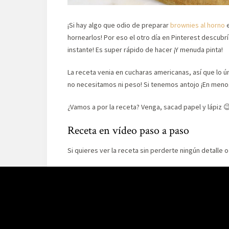
¡Si hay algo que odio de preparar
brownies al horno
e
hornearlos! Por eso el otro día en Pinterest descubr
instante! Es super rápido de hacer ¡Y menuda pinta!
La receta venia en cucharas americanas, así que lo ú
no necesitamos ni peso! Si tenemos antojo ¡En meno
¿Vamos a por la receta? Venga, sacad papel y lápiz 
Receta en vídeo paso a paso
Si quieres ver la receta sin perderte ningún detalle 
Si te gusta este vídeo puedes ver muchos más en n
Ingredientes
Para un molde de 22x15cm aprox.