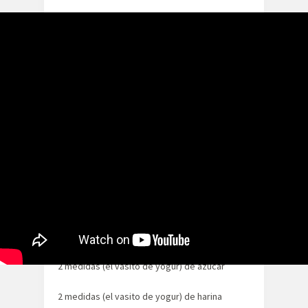
Si te gusta este vídeo puedes ver muchos
más en nuestro
canal de Youtube
. Suscríbete
¡Y danos like!
Ingredientes
Para un molde de 18cm de diámetro
1 yogur de limón
1 medida (el vasito de yogur) de aceite de
girasol
1 medida de cacao en polvo (el típico de Valor,
de toda la vida)
2 medidas (el vasito de yogur) de azúcar
2 medidas (el vasito de yogur) de harina