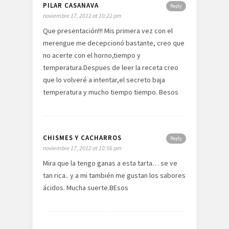
PILAR CASANAVA
Reply
noviembre 17, 2012 at 10:22 pm
Que presentación!!! Mis primera vez con el
merengue me decepcionó bastante, creo que
no acerte con el horno,tiempo y
temperatura.Despues de leer la receta creo
que lo volveré a intentar,el secreto baja
temperatura y mucho tiempo tiempo. Besos
CHISMES Y CACHARROS
Reply
noviembre 17, 2012 at 10:56 pm
Mira que la tengo ganas a esta tarta… se ve
tan rica.. y a mi también me gustan los sabores
ácidos. Mucha suerte.BEsos