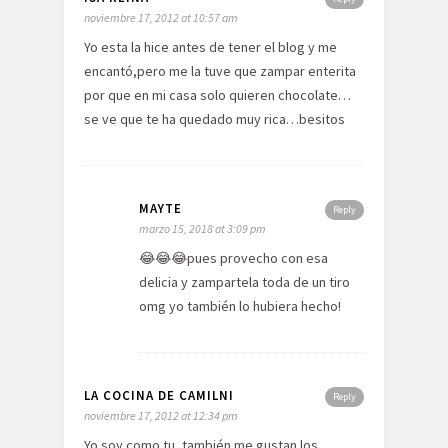
noviembre 17, 2012 at 10:57 am
Yo esta la hice antes de tener el blog y me
encantó,pero me la tuve que zampar enterita
por que en mi casa solo quieren chocolate…
se ve que te ha quedado muy rica…besitos
MAYTE
Reply
marzo 15, 2018 at 3:09 pm
😂😂😂pues provecho con esa
delicia y zampartela toda de un tiro
omg yo también lo hubiera hecho!
LA COCINA DE CAMILNI
Reply
noviembre 17, 2012 at 12:34 pm
Yo soy como tu, también me gustan los