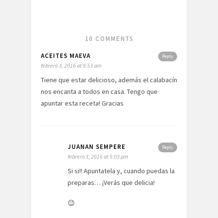
10 COMMENTS
ACEITES MAEVA
Reply
febrero 3, 2016 at 9:53 am
Tiene que estar delicioso, además el calabacín
nos encanta a todos en casa. Tengo que
apuntar esta receta! Gracias
JUANAN SEMPERE
Reply
febrero 3, 2016 at 5:03 pm
Si si!! Apuntatela y, cuando puedas la
preparas… ¡Verás que delicia!
😉