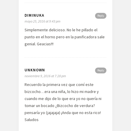
DIMINUKA
Reply
mayo 25, 2016 at 9:43 pm
Simplemente delicioso. No le he pillado el
punto en el horno pero en la panificadora sale
genial. Geacias!!!
UNKNOWN
Reply
noviembre 9, 2016 at 7:28 pm
Recuerdo la primera vez que comí este
bizcocho…era una niña, lo hizo mi madre y
cuando me dijo de lo que era yo no quería ni
tomar un bocado ¿Bizcocho de verdura?
pensaría yo (jajajaja) ¡Anda que no esta rico!
Saludos