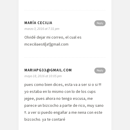
MARÍA CECILIA
Reply
marzo 3, 2016 at 7:31 pm
Olvidé dejar mi correo, el cual es
mceciliaes6[at]gmail.com
MARIAPG33@GMAIL.COM
Reply
mayo 18, 2016 at 10:05 pm
pues como bien dices, esta va a ser si o si !!!
yo estaba en lo mismo con lo de los cups
jejjee, pues ahora no tengo escusa, me
parece un bizcocho a parte de rico, muy sano
!!. a ver si puedo engañar a me nena con este
bizcocho. ya te contaré