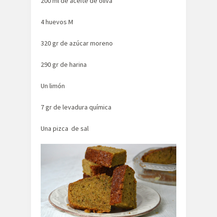
200 ml de aceite de oliva
4 huevos M
320 gr de azúcar moreno
290 gr de harina
Un limón
7 gr de levadura química
Una pizca de sal