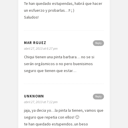
Te han quedado estupendas, habrá que hacer
un esfuerzo y probarlas…!! ; )
Saludos!
MAR RGUEZ
Reply
abril 27, 2013 at 6:27 pm
Chiqui tienen una pinta barbara… no se si
serán orgásmicos o no pero buenisimos
seguro que tienen que estar…
UNKNOWN
Reply
abril 27, 2013 at 7:12 pm
jaja, ya decia yo…la pinta la tienen, vamos que
seguro que repetia con ellos! 🙂
te han quedado estupendos..un beso