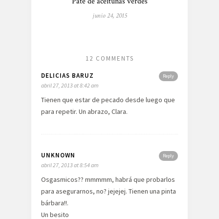
Paté de aceitunas verdes
junio 24, 2015
12 COMMENTS
DELICIAS BARUZ
Reply
abril 27, 2013 at 8:42 am
Tienen que estar de pecado desde luego que
para repetir. Un abrazo, Clara.
UNKNOWN
Reply
abril 27, 2013 at 8:54 am
Osgasmicos?? mmmmm, habrá que probarlos
para asegurarnos, no? jejejej. Tienen una pinta
bárbara!!.
Un besito