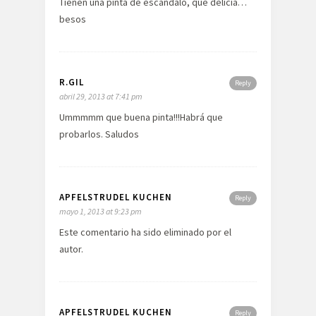
Tienen una pinta de escándalo, que delicia…
besos
R.GIL
Reply
abril 29, 2013 at 7:41 pm
Ummmmm que buena pinta!!!Habrá que
probarlos. Saludos
APFELSTRUDEL KUCHEN
Reply
mayo 1, 2013 at 9:23 pm
Este comentario ha sido eliminado por el
autor.
APFELSTRUDEL KUCHEN
Reply