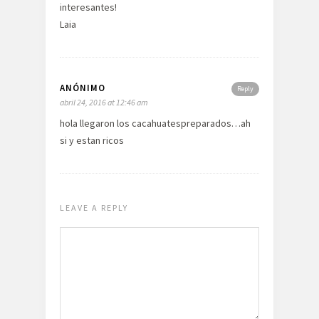
interesantes!
Laia
ANÓNIMO
Reply
abril 24, 2016 at 12:46 am
hola llegaron los cacahuatespreparados…ah
si y estan ricos
LEAVE A REPLY