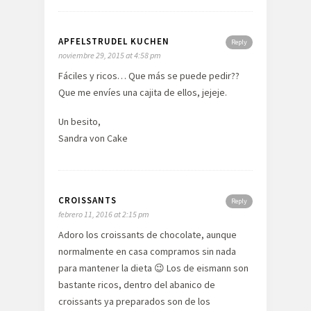
APFELSTRUDEL KUCHEN
Reply
noviembre 29, 2015 at 4:58 pm
Fáciles y ricos… Que más se puede pedir??
Que me envíes una cajita de ellos, jejeje.
Un besito,
Sandra von Cake
CROISSANTS
Reply
febrero 11, 2016 at 2:15 pm
Adoro los croissants de chocolate, aunque
normalmente en casa compramos sin nada
para mantener la dieta 😉 Los de eismann son
bastante ricos, dentro del abanico de
croissants ya preparados son de los